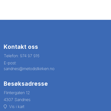
Kontakt oss
Telefon:
974 97 916
E-post:
sandnes@metodistkirken.no
Besøksadresse
Flintergaten 12
4307 Sandnes
Vis i kart