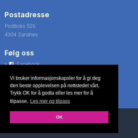
Postadresse
Postboks 529
4304 Sandnes
Følg oss
Facebook
YouTube
Vi bruker informasjonskapsler for å gi deg
den beste opplevelsen på nettstedet vårt.
Trykk OK for å godta eller les mer for å
tilpasse.
Les mer og tilpass
OK
© Copyright 2026 Nettsiden |
Personvernerklæring
Utviklet av Netlab
|
Publiseres i eRedaktør