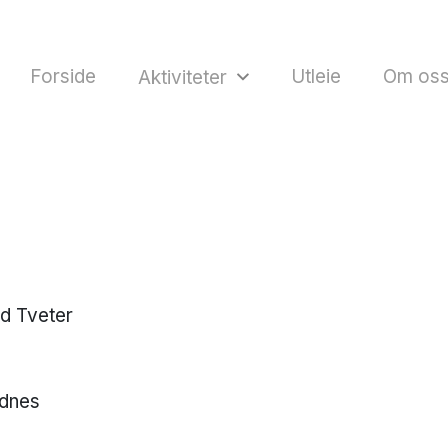
Forside
Utleie
Om os
Aktiviteter
ad Tveter
ndnes