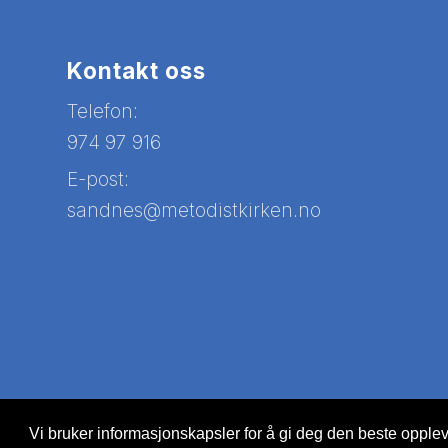
Kontakt oss
Telefon:
974 97 916
E-post:
sandnes@metodistkirken.no
Vi bruker informasjonskapsler for å gi deg den beste oppleve