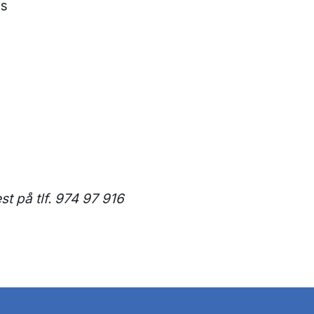
es
t på tlf. 974 97 916