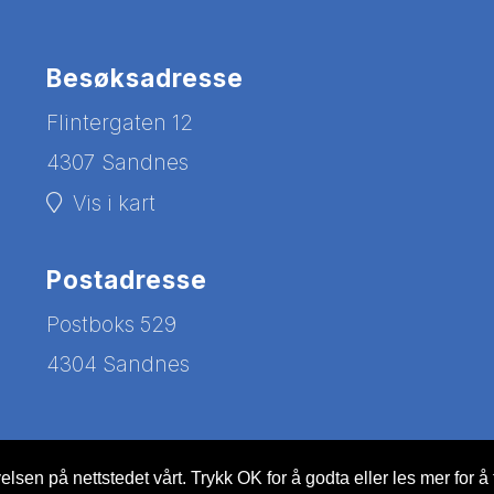
Besøksadresse
Flintergaten 12
4307 Sandnes
Vis i kart
Postadresse
Postboks 529
4304 Sandnes
lsen på nettstedet vårt. Trykk OK for å godta eller les mer for å 