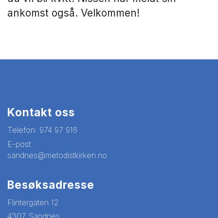
ankomst også. Velkommen!
Kontakt oss
Telefon:
974 97 916
E-post:
sandnes@metodistkirken.no
Besøksadresse
Flintergaten 12
4307 Sandnes