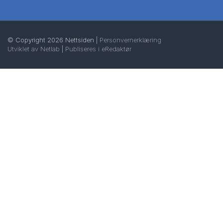
© Copyright 2026 Nettsiden |
Personvernerklæring
Utviklet av Netlab
|
Publiseres i eRedaktør