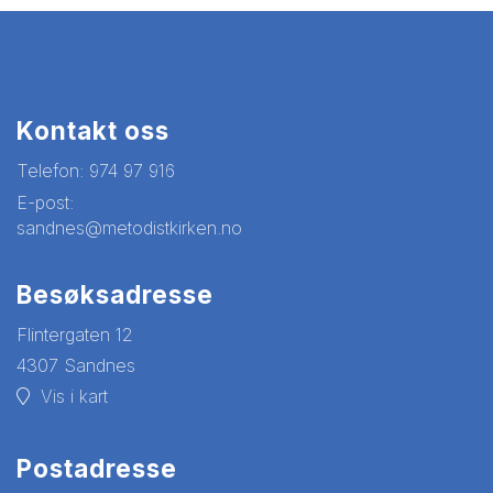
Kontakt oss
Telefon:
974 97 916
E-post:
sandnes@metodistkirken.no
Besøksadresse
Flintergaten 12
4307 Sandnes
Vis i kart
Postadresse