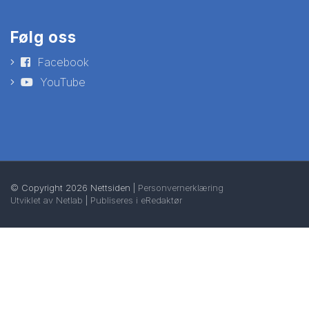
Følg oss
Facebook
YouTube
© Copyright 2026 Nettsiden |
Personvernerklæring
Utviklet av Netlab
|
Publiseres i eRedaktør