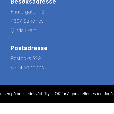
Besøksadresse
Flintergaten 12
4307 Sandnes
Vis i kart
Postadresse
Postboks 529
4304 Sandnes
lsen på nettstedet vårt. Trykk OK for å godta eller les mer for å 