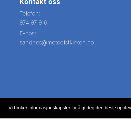
Kontakt oss
Telefon:
974 97 916
E-post:
sandnes@metodistkirken.no
Vi bruker informasjonskapsler for å gi deg den beste oppleve
© Copyright 2026 Nettsiden |
Personvernerklæring