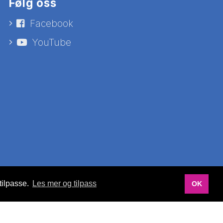
Følg oss
Facebook
YouTube
tilpasse.
Les mer og tilpass
OK
Utviklet av Netlab
|
Publiseres i eRedaktør